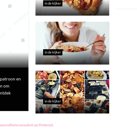
in de kijker
in de kijker
tpatroon en
en om
ntdek
in de kijker
Gezondheisconsulent op Pinterest.