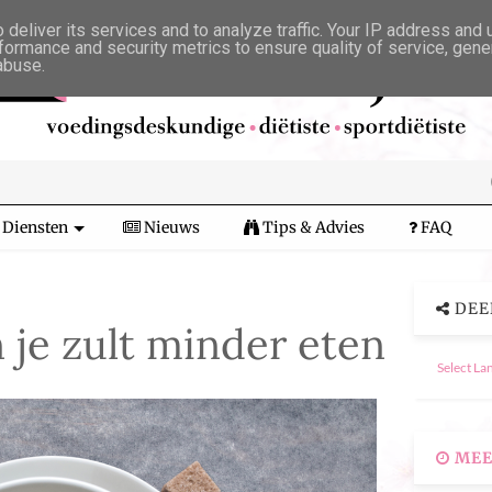
deliver its services and to analyze traffic. Your IP address and
formance and security metrics to ensure quality of service, gen
abuse.
Diensten
Nieuws
Tips & Advies
FAQ
DEE
 je zult minder eten
Select La
MEE