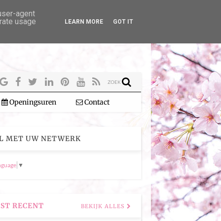
 user-agent
erate usage
LEARN MORE
GOT IT
ZOEK
Openingsuren
Contact
L MET UW NETWERK
nguage
▼
ST RECENT
BEKIJK ALLES