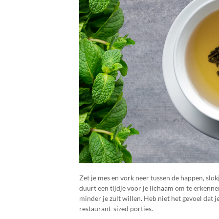
Zet je mes en vork neer tussen de happen, slo
duurt een tijdje voor je lichaam om te erkenne
minder je zult willen. Heb niet het gevoel dat j
restaurant-sized porties.