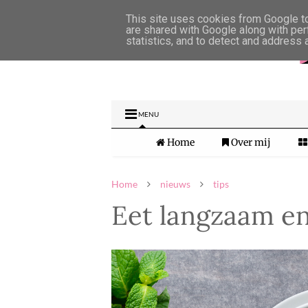
This site uses cookies from Google to 
are shared with Google along with per
statistics, and to detect and address 
MENU
Home
Over mij
Home
nieuws
tips
Eet langzaam en