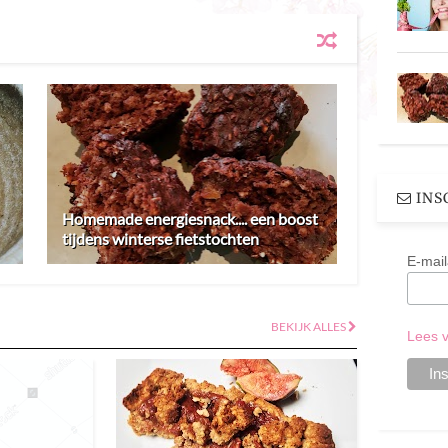
INS
Homemade energiesnack.... een boost
tijdens winterse fietstochten
E-mail
BEKIJK ALLES
Lees v