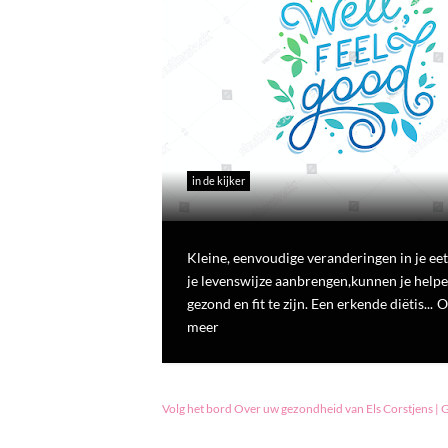
in de kijker
Kleine, eenvoudige veranderingen in je ee
je levenswijze aanbrengen,kunnen je help
gezond en fit te zijn. Een erkende diëtis...
O
meer
Volg het bord Over uw gezondheid van Els Corstjens | 